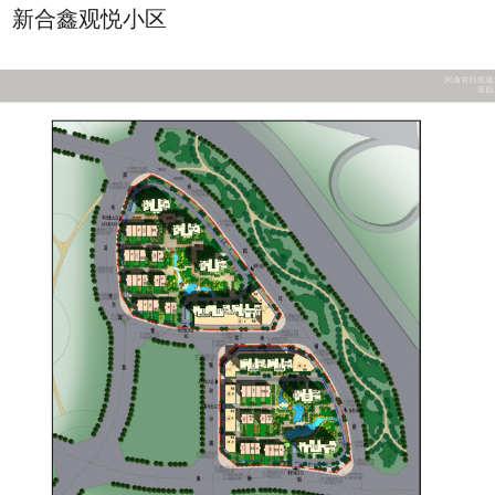
新合鑫观悦小区